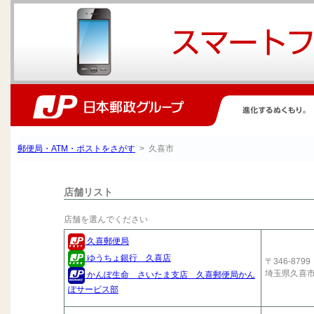
郵便局・ATM・ポストをさがす
> 久喜市
店舗リスト
店舗を選んでください
久喜郵便局
ゆうちょ銀行 久喜店
〒346-8799
埼玉県久喜
かんぽ生命 さいたま支店 久喜郵便局かん
ぽサービス部