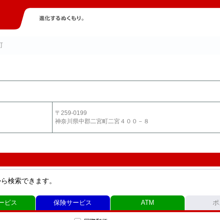
町
〒259-0199
神奈川県中郡二宮町二宮４００－８
から検索できます。
ービス
保険サービス
ATM
ポ