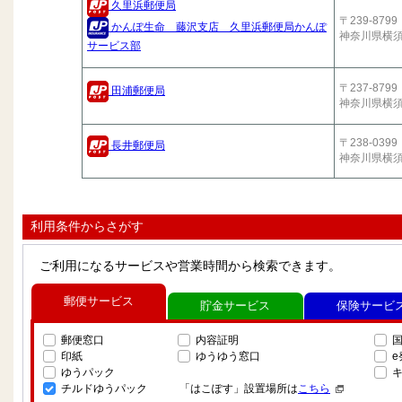
久里浜郵便局
〒239-8799
かんぽ生命 藤沢支店 久里浜郵便局かんぽ
神奈川県横
サービス部
〒237-8799
田浦郵便局
神奈川県横
〒238-0399
長井郵便局
神奈川県横
利用条件からさがす
ご利用になるサービスや営業時間から検索できます。
郵便サービス
貯金サービス
保険サービ
郵便窓口
内容証明
印紙
ゆうゆう窓口
ゆうパック
チルドゆうパック
「はこぽす」設置場所は
こちら