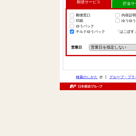
郵便サービス
貯金サ
郵便窓口
内容証明
印紙
ゆうゆう
ゆうパック
チルドゆうパック
「はこぽす
営業日
|
検索のしかた
グループ・プラ