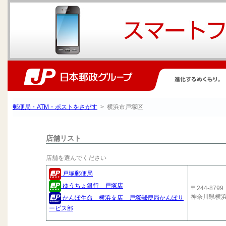
郵便局・ATM・ポストをさがす
> 横浜市戸塚区
店舗リスト
店舗を選んでください
戸塚郵便局
ゆうちょ銀行 戸塚店
〒244-8799
神奈川県横
かんぽ生命 横浜支店 戸塚郵便局かんぽサ
ービス部