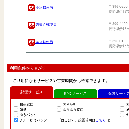
〒396-0299
高遠郵便局
長野県伊那
〒399-4499
西春近郵便局
長野県伊那
〒396-0199
美篶郵便局
長野県伊那
利用条件からさがす
ご利用になるサービスや営業時間から検索できます。
郵便サービス
貯金サービス
保険サービ
郵便窓口
内容証明
印紙
ゆうゆう窓口
ゆうパック
チルドゆうパック
「はこぽす」設置場所は
こちら