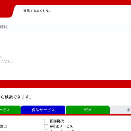
朝日村
た。
ください。
から検索できます。
ービス
保険サービス
ATM
ポ
国際郵便
窓口
e発送サービス