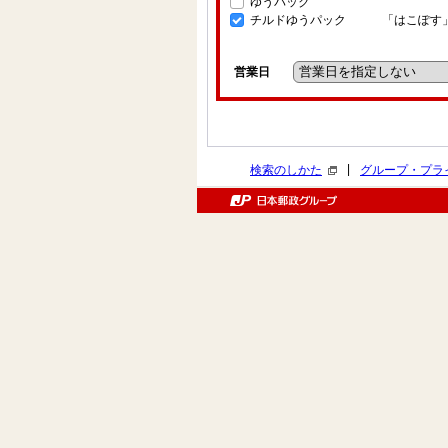
ゆうパック
チルドゆうパック
「はこぽす
営業日
|
検索のしかた
グループ・プラ