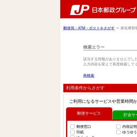
郵便局・ATM・ポストをさがす
> 東筑摩郡
検索エラー
該当する情報がありませんでし
入力内容を変えて再度検索して
再検索
利用条件からさがす
ご利用になるサービスや営業時間
郵便サービス
貯金サ
郵便窓口
内容証明
印紙
ゆうゆう