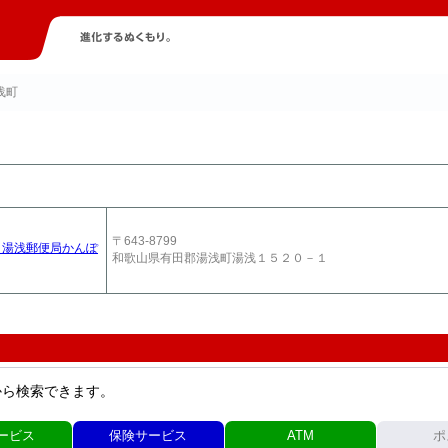
浅町
〒643-8799
 湯浅郵便局かんぽ
和歌山県有田郡湯浅町湯浅１５２０－１
から検索できます。
ービス
保険サービス
ATM
ポ