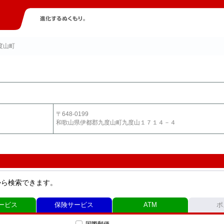
度山町
〒648-0199
和歌山県伊都郡九度山町九度山１７１４－４
から検索できます。
ービス
保険サービス
ATM
ポ