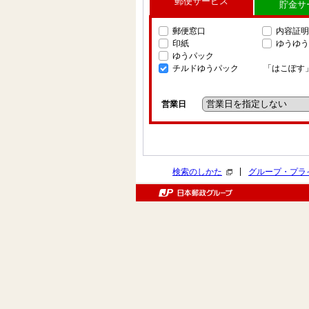
郵便サービス
貯金サ
郵便窓口
内容証明
印紙
ゆうゆう
ゆうパック
チルドゆうパック
「はこぽす
営業日
|
検索のしかた
グループ・プラ