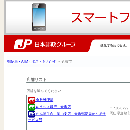
郵便局・ATM・ポストをさがす
> 倉敷市
店舗リスト
店舗を選んでください
倉敷郵便局
ゆうちょ銀行 倉敷店
〒710-8799
岡山県倉敷
かんぽ生命 岡山支店 倉敷郵便局かんぽサ
ービス部