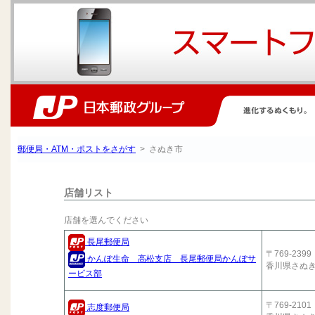
郵便局・ATM・ポストをさがす
> さぬき市
店舗リスト
店舗を選んでください
長尾郵便局
〒769-2399
かんぽ生命 高松支店 長尾郵便局かんぽサ
香川県さぬ
ービス部
〒769-2101
志度郵便局