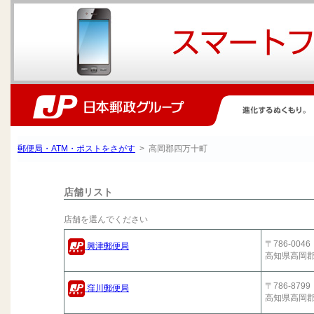
郵便局・ATM・ポストをさがす
> 高岡郡四万十町
店舗リスト
店舗を選んでください
〒786-0046
興津郵便局
高知県高岡
〒786-8799
窪川郵便局
高知県高岡