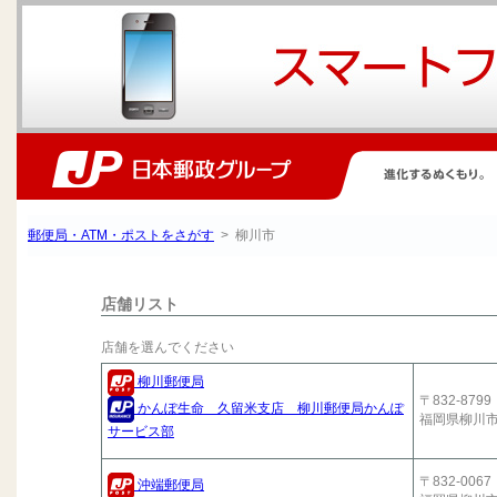
郵便局・ATM・ポストをさがす
> 柳川市
店舗リスト
店舗を選んでください
柳川郵便局
〒832-8799
かんぽ生命 久留米支店 柳川郵便局かんぽ
福岡県柳川
サービス部
〒832-0067
沖端郵便局