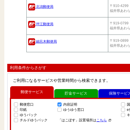
〒910-4299
北潟郵便局
福井県あわ
〒919-0799
坪江郵便局
福井県あわ
〒919-0899
細呂木郵便局
福井県あわ
利用条件からさがす
ご利用になるサービスや営業時間から検索できます。
郵便サービス
貯金サービス
保険サービ
郵便窓口
内容証明
印紙
ゆうゆう窓口
ゆうパック
チルドゆうパック
「はこぽす」設置場所は
こちら