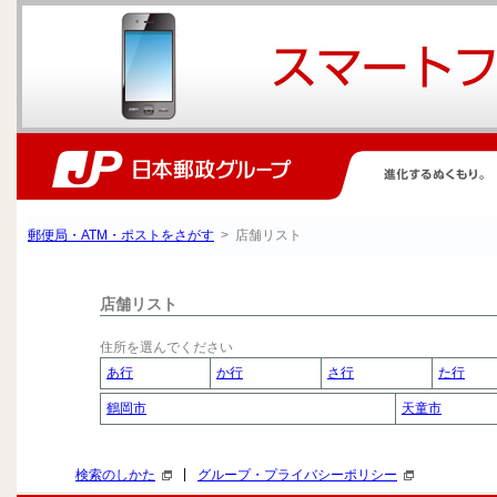
郵便局・ATM・ポストをさがす
> 店舗リスト
店舗リスト
住所を選んでください
あ行
か行
さ行
た行
鶴岡市
天童市
|
検索のしかた
グループ・プライバシーポリシー