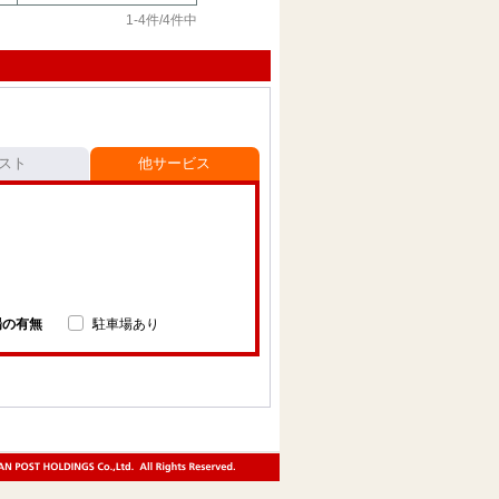
1-4件/4件中
スト
他サービス
場の有無
駐車場あり