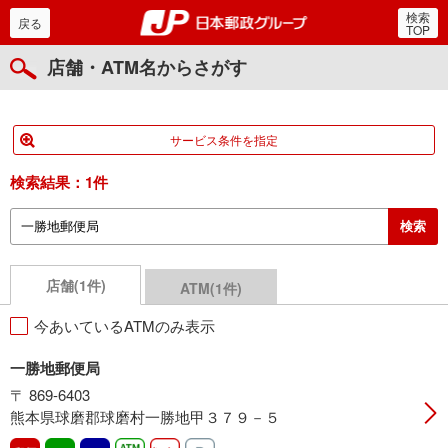
検索
郵便局・日本郵政グルー
戻る
TOP
店舗・ATM名からさがす
サービス条件を指定
検索結果：
1件
店舗(1件)
ATM(1件)
今あいているATMのみ表示
一勝地郵便局
〒 869-6403
熊本県球磨郡球磨村一勝地甲３７９－５