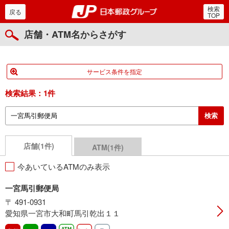
検索
郵便局・日本郵政グルー
戻る
TOP
店舗・ATM名からさがす
サービス条件を指定
検索結果：
1件
店舗(1件)
ATM(1件)
今あいているATMのみ表示
一宮馬引郵便局
〒 491-0931
愛知県一宮市大和町馬引乾出１１