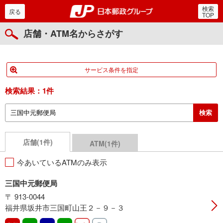
検索
郵便局・日本郵政グルー
戻る
TOP
店舗・ATM名からさがす
サービス条件を指定
検索結果：
1件
店舗(1件)
ATM(1件)
今あいているATMのみ表示
三国中元郵便局
〒 913-0044
福井県坂井市三国町山王２－９－３