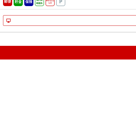
郵便
貯金
保険
ATM時間外
キャッシュレス
駐車場