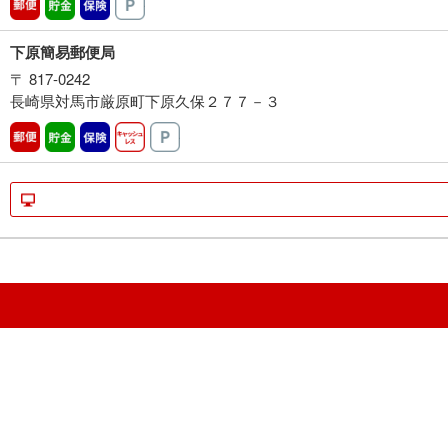
郵便
貯金
保険
駐車場
下原簡易郵便局
〒 817-0242
長崎県対馬市厳原町下原久保２７７－３
郵便
貯金
保険
キャッシュレス
駐車場