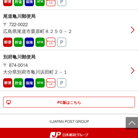
郵便
貯金
保険
ATM営業中
キャッシュレス
駐車場
尾道亀川郵便局
〒 722-0022
広島県尾道市栗原町８２５０－２
郵便
貯金
保険
ATM営業中
キャッシュレス
駐車場
別府亀川郵便局
〒 874-0014
大分県別府市亀川浜田町２－１
郵便
貯金
保険
ATM営業中
キャッシュレス
駐車場
PC版はこちら
©JAPAN POST GROUP