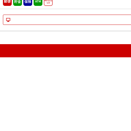
郵便
貯金
保険
ATM営業中
キャッシュレス