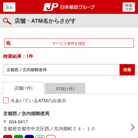
検索
郵便局・日本郵政グルー
戻る
TOP
店舗・ATM名からさがす
サービス条件を指定
検索結果：
1件
店舗(1件)
ATM(1件)
今あいているATMのみ表示
京都西ノ京内畑郵便局
〒 604-8417
京都府京都市中京区西ノ京内畑町２４－１０