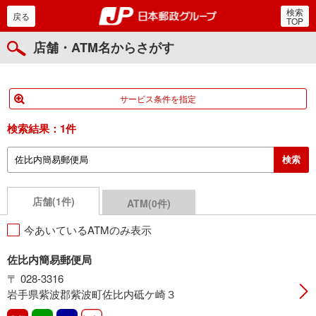
検索
郵便局・日本郵政グルー
戻る
TOP
店舗・ATM名からさがす
サービス条件を指定
検索結果：
1件
店舗(1件)
ATM(0件)
今あいているATMのみ表示
佐比内簡易郵便局
〒 028-3316
岩手県紫波郡紫波町佐比内砥ケ崎３