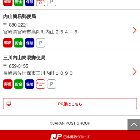
郵便
貯金
保険
キャッシュレス
駐車場
内山簡易郵便局
〒 880-2221
宮崎県宮崎市高岡町内山２５４－５
郵便
貯金
保険
駐車場
三川内山簡易郵便局
〒 859-3155
長崎県佐世保市三川内町１０９０
郵便
貯金
保険
キャッシュレス
駐車場
PC版はこちら
©JAPAN POST GROUP