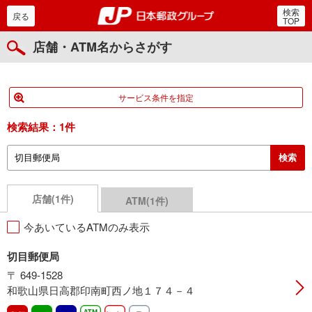
検索
郵便局・日本郵政グルー
戻る
TOP
店舗・ATM名からさがす
サービス条件を指定
検索結果：
1件
店舗(1件)
ATM(1件)
今あいているATMのみ表示
切目郵便局
〒 649-1528
和歌山県日高郡印南町西ノ地１７４－４