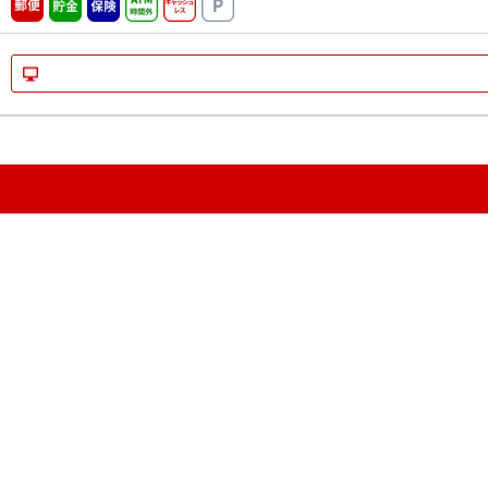
郵便
貯金
保険
ATM時間外
キャッシュレス
駐車場