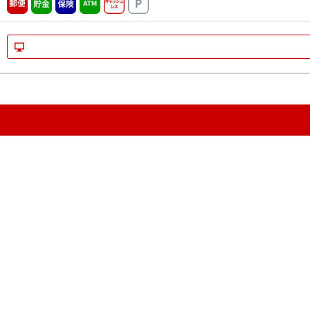
郵便
貯金
保険
ATM営業中
キャッシュレス
駐車場