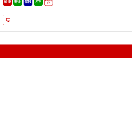
郵便
貯金
保険
ATM営業中
キャッシュレス