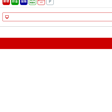
郵便
貯金
保険
ATM時間外
キャッシュレス
駐車場