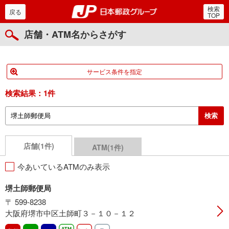
検索
郵便局・日本郵政グルー
戻る
TOP
店舗・ATM名からさがす
サービス条件を指定
検索結果：
1件
店舗(1件)
ATM(1件)
今あいているATMのみ表示
堺土師郵便局
〒 599-8238
大阪府堺市中区土師町３－１０－１２