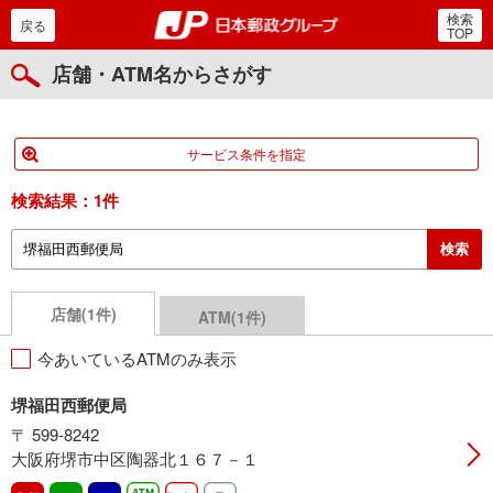
検索
郵便局・日本郵政グルー
戻る
TOP
店舗・ATM名からさがす
サービス条件を指定
検索結果：
1件
店舗(1件)
ATM(1件)
今あいているATMのみ表示
堺福田西郵便局
〒 599-8242
大阪府堺市中区陶器北１６７－１