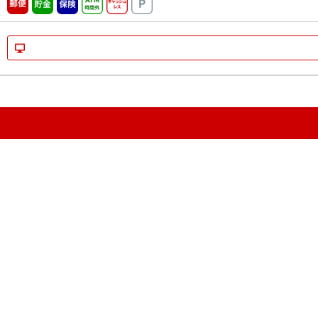
郵便
貯金
保険
ATM時間外
キャッシュレス
駐車場