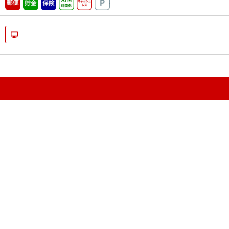
郵便
貯金
保険
ATM時間外
キャッシュレス
駐車場