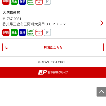
郵便
貯金
保険
ATM時間外
キャッシュレス
駐車場
大見郵便局
〒 767-0031
香川県三豊市三野町大見甲３０２７－２
郵便
貯金
保険
ATM時間外
キャッシュレス
駐車場
PC版はこちら
©JAPAN POST GROUP
郵便局・日本郵政グループ