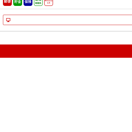
郵便
貯金
保険
ATM時間外
キャッシュレス