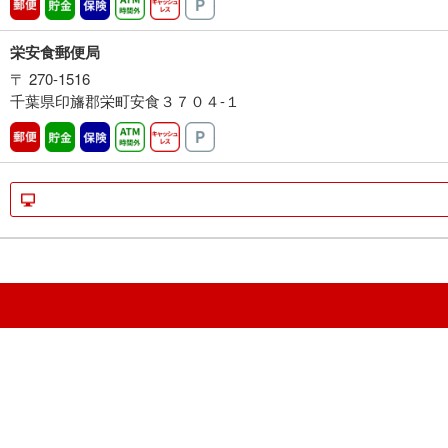
郵便
貯金
保険
ATM時間外
キャッシュレス
駐車場
栄安食郵便局
〒 270-1516
千葉県印旛郡栄町安食３７０４-１
郵便
貯金
保険
ATM時間外
キャッシュレス
駐車場