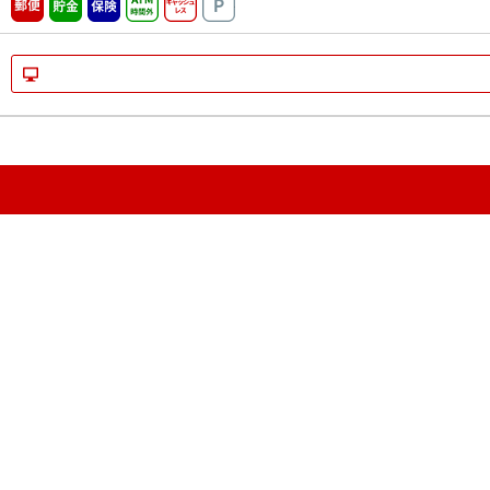
郵便
貯金
保険
ATM時間外
キャッシュレス
駐車場