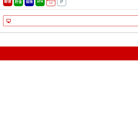
郵便
貯金
保険
ATM営業中
キャッシュレス
駐車場