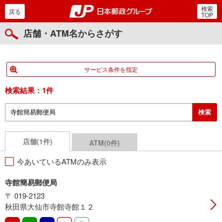
検索
郵便局・日本郵政グルー
戻る
TOP
店舗・ATM名からさがす
サービス条件を指定
検索結果：
1件
店舗(1件)
ATM(0件)
今あいているATMのみ表示
寺館簡易郵便局
〒 019-2123
秋田県大仙市寺館寺館１２