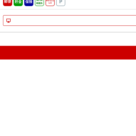
郵便
貯金
保険
ATM時間外
キャッシュレス
駐車場