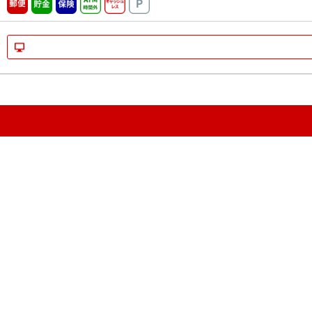
郵便
貯金
保険
ATM時間外
キャッシュレス
駐車場