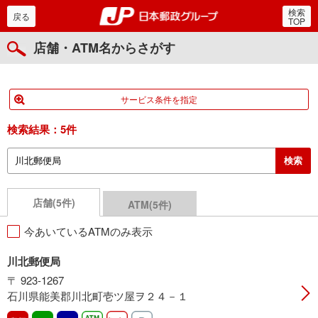
検索
郵便局・日本郵政グルー
戻る
TOP
店舗・ATM名からさがす
サービス条件を指定
検索結果：
5件
店舗(5件)
ATM(5件)
今あいているATMのみ表示
川北郵便局
〒 923-1267
石川県能美郡川北町壱ツ屋ヲ２４－１