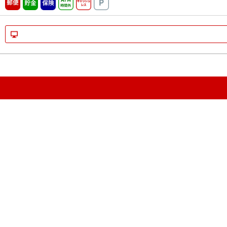
郵便
貯金
保険
ATM時間外
キャッシュレス
駐車場