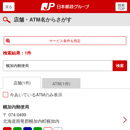
検索
郵便局・日本郵政グルー
戻る
TOP
店舗・ATM名からさがす
サービス条件を指定
検索結果：
1件
店舗(1件)
ATM(1件)
今あいているATMのみ表示
幌加内郵便局
〒 074-0499
北海道雨竜郡幌加内町幌加内