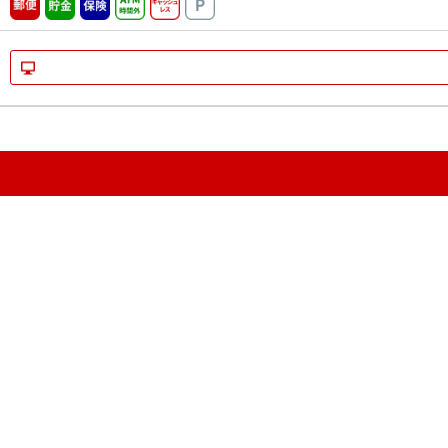
郵便
貯金
保険
ATM時間外
キャッシュレス
駐車場