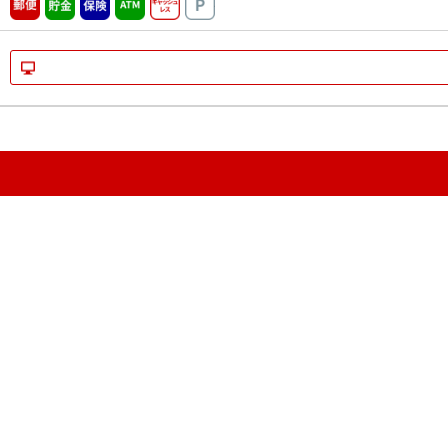
郵便
貯金
保険
ATM営業中
キャッシュレス
駐車場