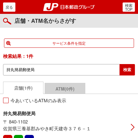
検索
郵便局・日本郵政グルー
戻る
TOP
店舗・ATM名からさがす
サービス条件を指定
検索結果：
1件
店舗(1件)
ATM(0件)
今あいているATMのみ表示
持丸簡易郵便局
〒 840-1102
佐賀県三養基郡みやき町天建寺３７６－１